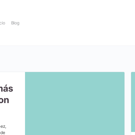
icio
Blog
más
on
pez,
nde