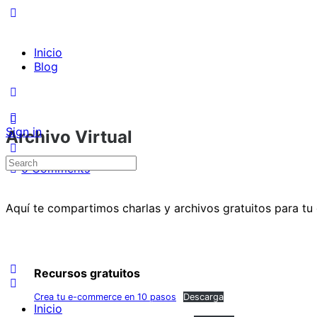
Inicio
Blog
Sign in
Archivo Virtual
Search
0
Comments
for:
Aquí te compartimos charlas y archivos gratuitos para tu
Recursos gratuitos
Crea tu e-commerce en 10 pasos
Descarga
Inicio