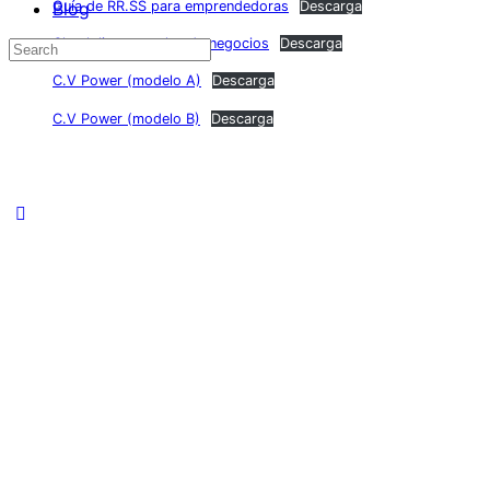
Blog
Guía de RR.SS para emprendedoras
Descarga
Check list para plan de negocios
Descarga
Search
for:
C.V Power (modelo A)
Descarga
C.V Power (modelo B)
Descarga