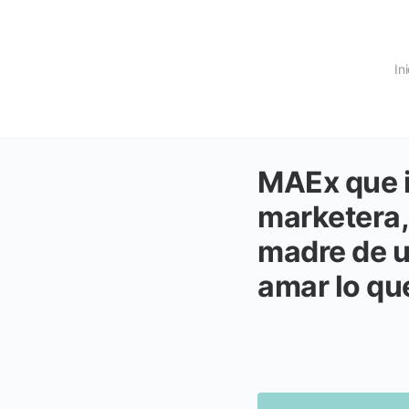
In
MAEx que i
marketera,
madre de un
amar lo qu