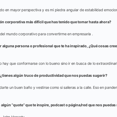
o en mayor perspectiva y es mi piedra angular de estabilidad emocion
ión corporativa más difícil que has tenido que tomar hasta ahora?
d del mundo corporativo para convertirme en empresaria .
r alguna persona o profesional que te ha inspirado, ¿Qué cosas cre
o hay que conformarse con lo bueno sino ir en busca de lo extraordinar
ía ¿tienes algún truco de productividad que nos puedas sugerir?
arte un buen baño y vestirse como si salieras a la calle. Eso en pand
 algún “quote” que te inspire, podcast o página/red que nos pueda
. John Hegarty