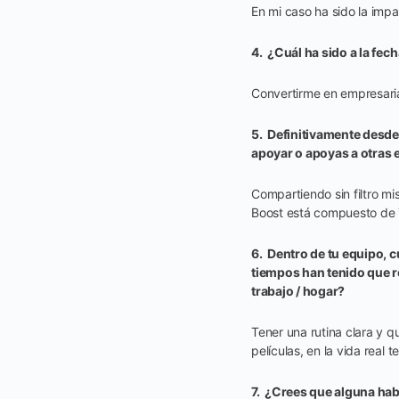
En mi caso ha sido la imp
4. ¿Cuál ha sido a la fec
Convertirme en empresari
5. Definitivamente desde
apoyar o apoyas a otras 
Compartiendo sin filtro mi
Boost está compuesto de
6. Dentro de tu equipo,
tiempos han tenido que r
trabajo / hogar?
Tener una rutina clara y q
películas, en la vida real
7. ¿Crees que alguna hab