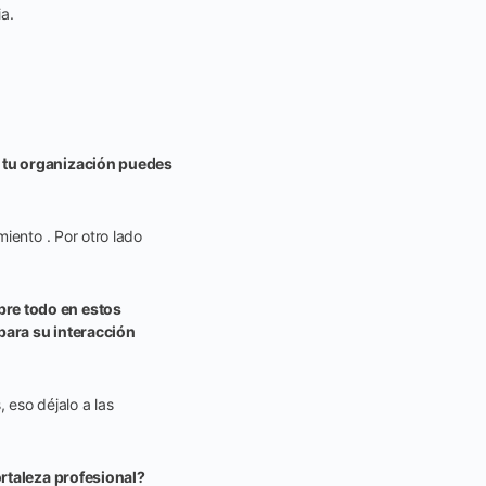
ia.
e tu organización puedes
iento . Por otro lado
bre todo en estos
para su interacción
 eso déjalo a las
ortaleza profesional?