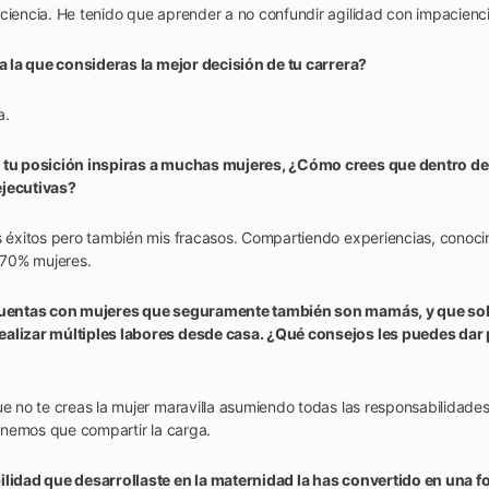
aciencia. He tenido que aprender a no confundir agilidad con impacienc
ha la que consideras la mejor decisión de tu carrera?
a.
 tu posición inspiras a muchas mujeres, ¿Cómo crees que dentro d
ejecutivas?
s éxitos pero también mis fracasos. Compartiendo experiencias, conocim
 70% mujeres.
 cuentas con mujeres que seguramente también son mamás, y que so
ealizar múltiples labores desde casa. ¿Qué consejos les puedes dar 
ue no te creas la mujer maravilla asumiendo todas las responsabilidades,
 tenemos que compartir la carga.
ilidad que desarrollaste en la maternidad la has convertido en una f