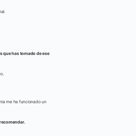
al.
es que has tomado de ese
io.
emia me ha funcionado un
s recomendar.