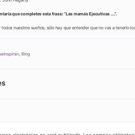
ntaría que completes esta frase: “Las mamás Ejecutivas ….”.
odos nuestros sueños, sólo hay que entender que no vas a tenerlo to
einspiran
,
Blog
es
orreo electrónico no será publicada.
Los campos obligatori