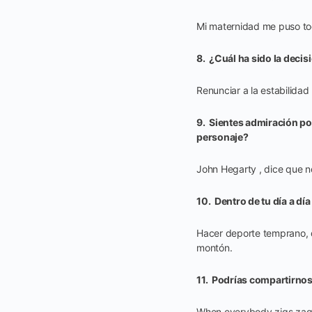
Mi maternidad me puso tod
8. ¿Cuál ha sido la decis
Renunciar a la estabilida
9. Sientes admiración po
personaje?
John Hegarty , dice que n
10. Dentro de tu día a d
Hacer deporte temprano, d
montón.
11. Podrías compartirnos
When everybody zigs,zag