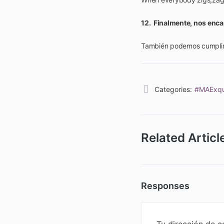
12. Finalmente, nos enca
También podemos cumplir t
Categories:
#MAExqu
Related Articl
Responses
Tu dirección de c