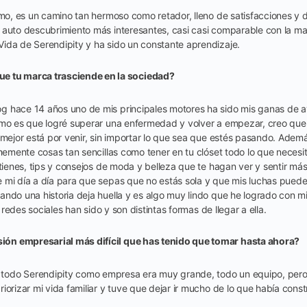
imo, es un camino tan hermoso como retador, lleno de satisfacciones y 
 auto descubrimiento más interesantes, casi casi comparable con la ma
ida de Serendipity y ha sido un constante aprendizaje.
e tu marca trasciende en la sociedad?
g hace 14 años uno de mis principales motores ha sido mis ganas de 
ómo es que logré superar una enfermedad y volver a empezar, creo que
 mejor está por venir, sin importar lo que sea que estés pasando. Ademá
rmemente cosas tan sencillas como tener en tu clóset todo lo que necesi
 tienes, tips y consejos de moda y belleza que te hagan ver y sentir má
 mi día a día para que sepas que no estás sola y que mis luchas puede
ando una historia deja huella y es algo muy lindo que he logrado con 
as redes sociales han sido y son distintas formas de llegar a ella.
isión empresarial más difícil que has tenido que tomar hasta ahora?
odo Serendipity como empresa era muy grande, todo un equipo, pero
iorizar mi vida familiar y tuve que dejar ir mucho de lo que había cons