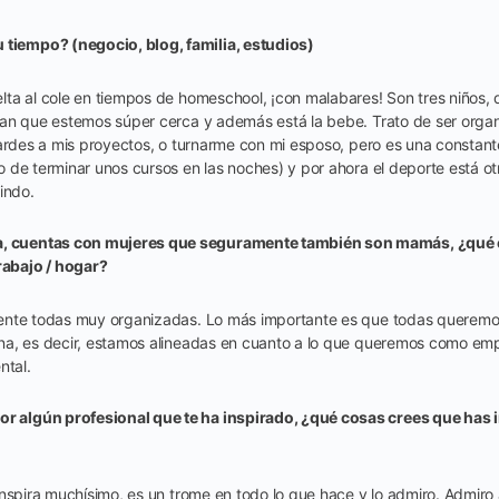
 tiempo? (negocio, blog, familia, estudios)
ta al cole en tiempos de homeschool, ¡con malabares! Son tres niños, d
an que estemos súper cerca y además está la bebe. Trato de ser orga
tardes a mis proyectos, o turnarme con mi esposo, pero es una constan
 de terminar unos cursos en las noches) y por ahora el deporte está o
rindo.
a, cuentas con mujeres que seguramente también son mamás, ¿qué 
rabajo / hogar?
ente todas muy organizadas. Lo más importante es que todas querem
na, es decir, estamos alineadas en cuanto a lo que queremos como emp
ntal.
or algún profesional que te ha inspirado, ¿qué cosas crees que has
inspira muchísimo, es un trome en todo lo que hace y lo admiro. Admiro