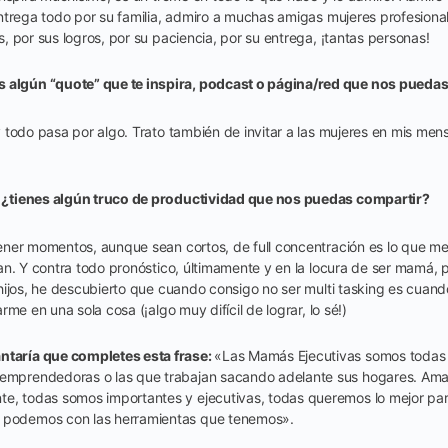
ntrega todo por su familia, admiro a muchas amigas mujeres profesional
 por sus logros, por su paciencia, por su entrega, ¡tantas personas!
 algún “quote” que te inspira, podcast o página/red que nos pued
 todo pasa por algo. Trato también de invitar a las mujeres en mis mens
ía ¿tienes algún truco de productividad que nos puedas compartir?
ner momentos, aunque sean cortos, de full concentración es lo que me
n. Y contra todo pronóstico, últimamente y en la locura de ser mamá, p
hijos, he descubierto que cuando consigo no ser multi tasking es cuan
me en una sola cosa (¡algo muy difícil de lograr, lo sé!)
ntaría que completes esta frase:
«Las Mamás Ejecutivas somos todas 
 emprendedoras o las que trabajan sacando adelante sus hogares. Am
e, todas somos importantes y ejecutivas, todas queremos lo mejor para
 podemos con las herramientas que tenemos».