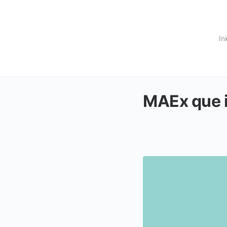
In
MAEx que i