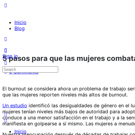
Inicio
Blog
Sign in
5 pasos para que las mujeres combat
Search
0
Comments
for:
El burnout se considera ahora un problema de trabajo ser
que las mujeres reporten niveles más altos de burnout.
Un estudio
identificó las desigualdades de género en el 
mujeres tenían niveles más bajos de autoridad para adopt
conduce a una menor satisfacción en el trabajo y a la se
manifiesta en golpearse a sí mismo. Las mujeres a menud
Inicio
Nuestra preocupación después de décadas de trabajar co