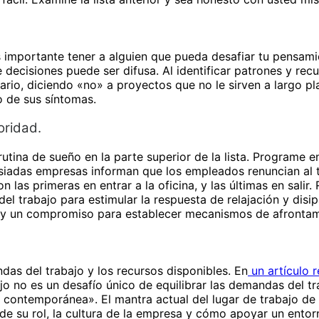
s importante tener a alguien que pueda desafiar tu pensami
decisiones puede ser difusa. Al identificar patrones y recu
rio, diciendo «no» a proyectos que no le sirven a largo p
o de sus síntomas.
oridad.
rutina de sueño en la parte superior de la lista. Programe 
iadas empresas informan que los empleados renuncian al 
 las primeras en entrar a la oficina, y las últimas en sali
el trabajo para estimular la respuesta de relajación y disip
d y un compromiso para establecer mecanismos de afrontami
das del trabajo y los recursos disponibles. En
un artículo 
ajo no es un desafío único de equilibrar las demandas del t
va contemporánea». El mantra actual del lugar de trabajo 
a de su rol, la cultura de la empresa y cómo apoyar un ento