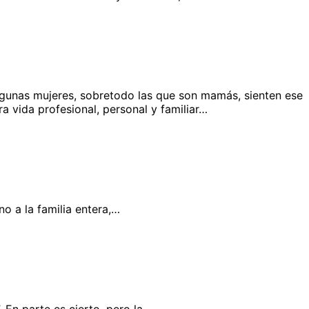
lgunas mujeres, sobretodo las que son mamás, sienten ese
 vida profesional, personal y familiar…
no a la familia entera,…
 En parte es cierto, pero la…