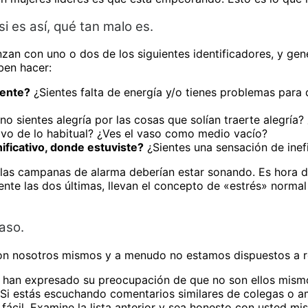
i es así, qué tan malo es.
n con uno o dos de los siguientes identificadores, y gener
ben hacer:
mente?
¿Sientes falta de energía y/o tienes problemas par
no sientes alegría por las cosas que solían traerte alegría
vo de lo habitual? ¿Ves el vaso como medio vacío?
ificativo, donde estuviste?
¿Sientes una sensación de inef
 las campanas de alarma deberían estar sonando. Es hora de
nte las dos últimas, llevan el concepto de «estrés» normal
aso.
 con nosotros mismos y a menudo no estamos dispuestos a 
 han expresado su preocupación de que no son ellos mismo
 Si estás escuchando comentarios similares de colegas o am
 fácil. Examine la lista anterior y sea honesto con usted mi