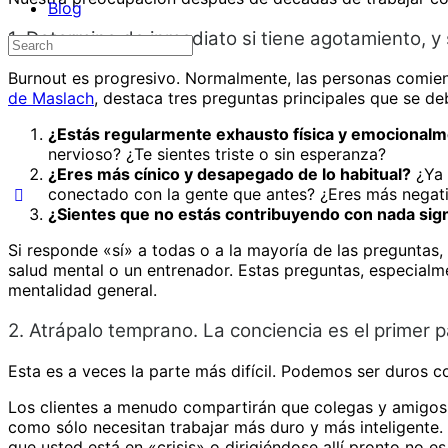
Blog
1. Determine de inmediato si tiene agotamiento, y s
Search
for:
Burnout es progresivo. Normalmente, las personas comienza
de Maslach
, destaca tres preguntas principales que se de
¿Estás regularmente exhausto física y emocional
nervioso? ¿Te sientes triste o sin esperanza?
¿Eres más cínico y desapegado de lo habitual?
¿Ya 
conectado con la gente que antes? ¿Eres más negati
¿Sientes que no estás contribuyendo con nada sign
Si responde «sí» a todas o a la mayoría de las preguntas,
salud mental o un entrenador. Estas preguntas, especialme
mentalidad general.
2. Atrápalo temprano. La conciencia es el primer p
Esta es a veces la parte más difícil. Podemos ser duros
Los clientes a menudo compartirán que colegas y amigos
como sólo necesitan trabajar más duro y más inteligente.
que usted está en «crisis» o dirigiéndose allí pronto no es