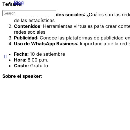
Blog
Temario
:
Search
Tu marca en las redes sociales
: ¿Cuáles son las re
for:
de las estadísticas
Contenidos
: Herramientas virtuales para crear con
redes sociales
Publicidad
: Conoce las plataformas de publicidad en
Uso de WhatsApp Business
: Importancia de la red
Fecha:
10 de setiembre
Hora:
8:00 p.m.
Costo:
Gratuito
Sobre el speaker
: