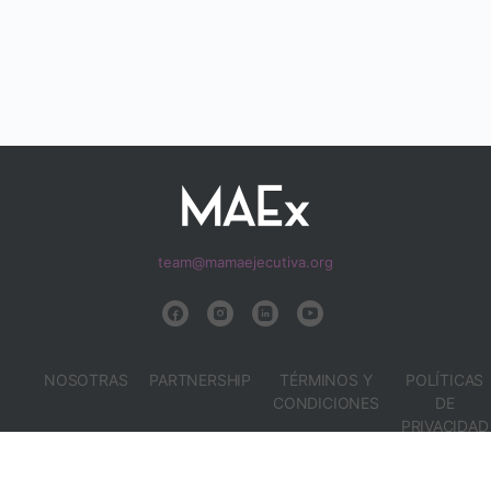
team@mamaejecutiva.org
NOSOTRAS
PARTNERSHIP
TÉRMINOS Y
POLÍTICAS
CONDICIONES
DE
PRIVACIDAD
Libro de Reclamaciones