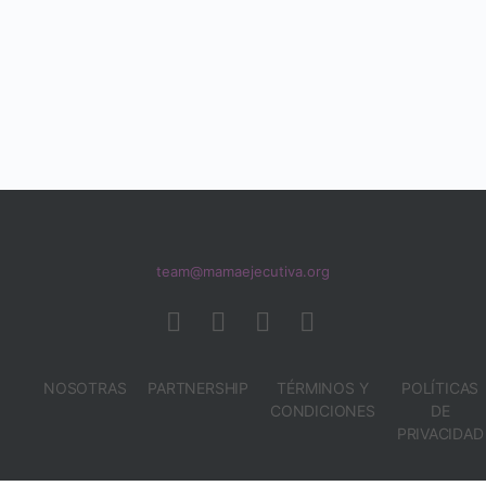
team@mamaejecutiva.org
NOSOTRAS
PARTNERSHIP
TÉRMINOS Y
POLÍTICAS
CONDICIONES
DE
PRIVACIDAD