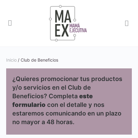
Inicio
/ Club de Beneficios
¿Quieres promocionar tus productos
y/o servicios en el Club de
Beneficios? Completa
este
formulario
con el detalle y nos
estaremos comunicando en un plazo
no mayor a 48 horas.